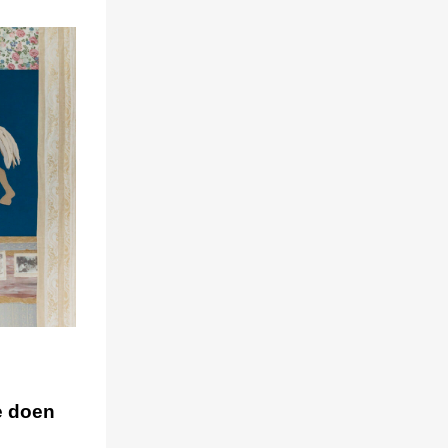
e doen
n