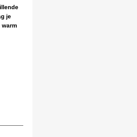
illende
g je
m warm