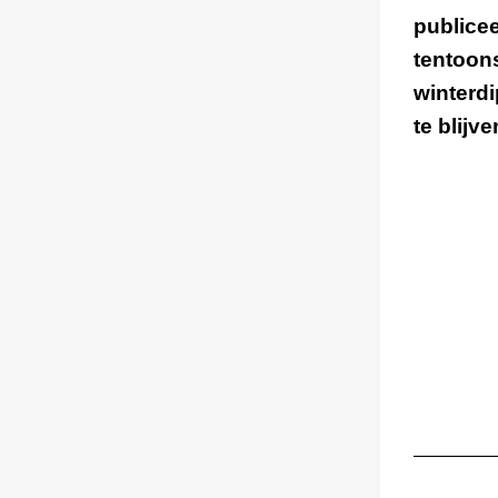
publicee
tentoons
winterdi
te blijve