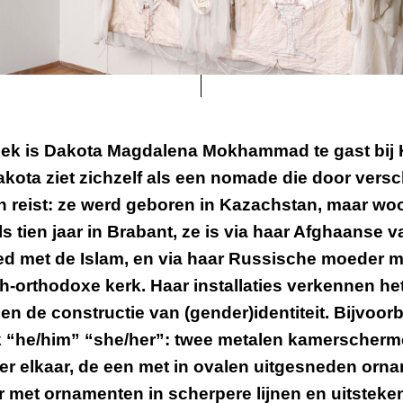
ek is Dakota Magdalena Mokhammad te gast bij 
kota ziet zichzelf als een nomade die door versc
n reist: ze werd geboren in Kazachstan, maar wo
s tien jaar in Brabant, ze is via haar Afghaanse v
d met de Islam, en via haar Russische moeder m
-orthodoxe kerk. Haar installaties verkennen he
en de constructie van (gender)identiteit. Bijvoorb
k “he/him” “she/her”: twee metalen kamerscher
er elkaar, de een met in ovalen uitgesneden orn
 met ornamenten in scherpere lijnen en uitsteke