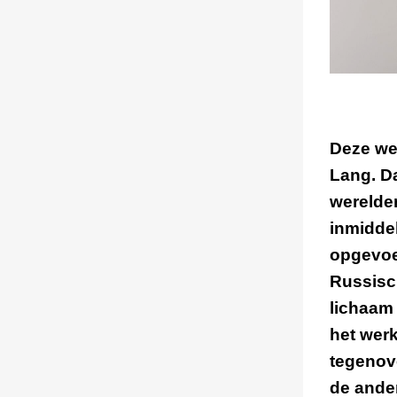
Deze we
Lang. Da
werelde
inmiddel
opgevoe
Russisch
lichaam 
het wer
tegenov
de ander