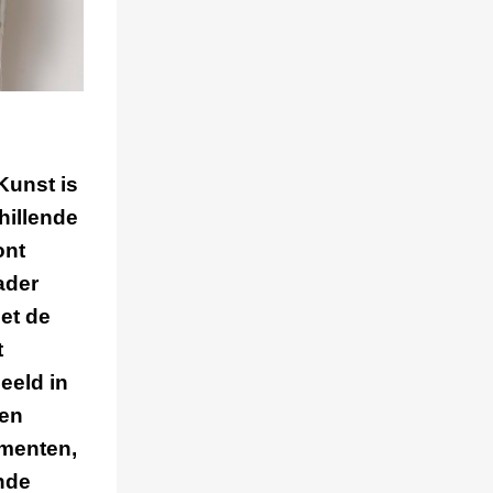
Kunst is
hillende
ont
ader
et de
t
eeld in
men
amenten,
nde