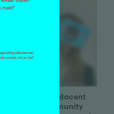
md
ok mee?
 en
n
begeleiding debuteerden,
ine events. Het archief
ke
De kunstdocent
als community