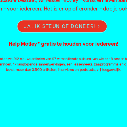
die is gevor
 – voor iedereen. Het is er op of eronder – doe je o
door
overlappende
JA, IK STEUN OF DONEER!
doorlopende
verhalen van
Help Motley* gratis te houden voor iedereen!
beweging – i
den we 312 nieuwe artikelen van 97 verschillende auteurs, van wie er 18 onder 
gesprek met
eringen, 17 langlopende samenwerkingen, een lessenreeks, zaalprogramma en onl
bevat meer dan 3.500 artikelen, interviews en podcasts, vrij toegankelijk.
curator Muso
Nalwoga
Interview
Alex de Vries
ningen in
9 juli 2026