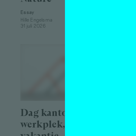
Essay
Hille Engelsma
31 juli 2026
De k
als
artis
gesp
Secr
Dag kantoor, dag
Teac
werkplek, hallo
Interview
vakantie – over
Melissa 