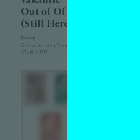
28 juli 2
Out of Office
(Still Here) in Nest
Essay
Arthur van den Boogaard
21 juli 2026