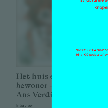
knopen
*In 2023-2024 publiceer
bijna 100 podcastaflev
Het huis en haar
bewoner – over
Ans Verdijk
Oefe
Interview