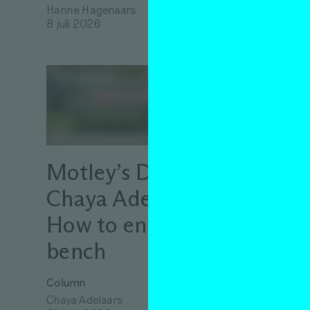
tijde
Hanne Hagenaars
over
8 juli 2026
kuns
Essay
Jam van 
3 juli 20
Motley’s DIY:
Chaya Adelaars’
How to enlarge a
bench
Column
Chaya Adelaars