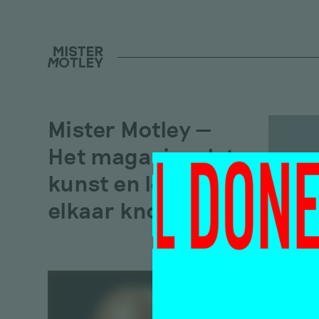
Mister Motley —
Het magazine dat
kunst en leven aan
elkaar knoopt
Kuns
Flix
noma