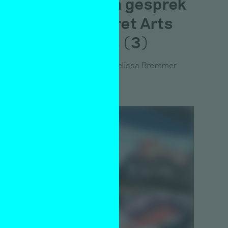
artist – in gesprek
met Secret Arts
Teachers (3)
Emiel Heijnen
&
Melissa Bremmer
2 juli 2026
 hoe