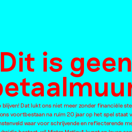
rouw als
htig mysterie
Dit is gee
ierbezoek bij
abet
nstra
betaalmuur
ries
026
blijven! Dat lukt ons niet meer zonder financiële st
 ons voortbestaan na ruim 20 jaar op het spel staat 
Een samenle
unstenveld waar voor schrijvende en reflecterende m
ubsidie bestaat, wil Mister Motley* kunst en leven aan 