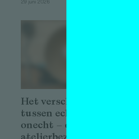
29 juni 2026
De k
als
artis
gesp
Het verschil
Secr
tussen echt en
Teac
onecht – op
atelierbezoek bij
Interview