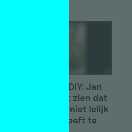
s een
3 augustus 2026
dt
Motley’s DIY: Jan
Hoek laat zien dat
AI-kunst niet lelijk
of saai hoeft te
t
zijn