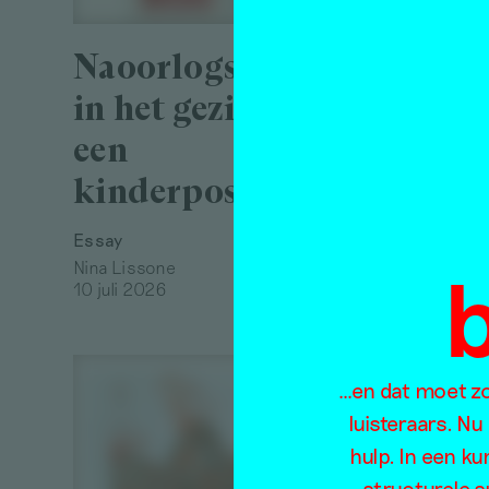
Naoorlogse hoop
De v
in het gezicht op
krac
een
– op
kinderpostzegel
atel
Elis
Essay
Stie
Nina Lissone
10 juli 2026
Interview
Alex de V
16 juli 2
…en dat moet zo 
luisteraars. Nu
hulp. In een k
structurele s