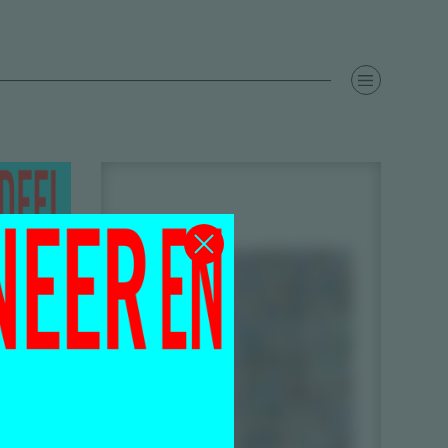
Help
te