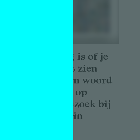
De vraag is of je
iets kunt zien
waar geen woord
voor is – op
atelierbezoek bij
ps
Lon Godin
in
Interview
Alex de Vries