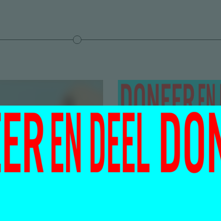
Dit is geen
betaalmuur! 
t doen (in de
Motley gratis 
bus) – een
houden voor
dische
iedereen!