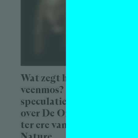
verb
Essay
Pum van 
4 august
Wat zegt het
veenmos? Een
speculatief essay
over De Onlanden,
ter ere van Into
Nature