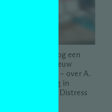
 een
Daarna nog een
keer opnieuw
beginnen – over A.
Beginning in
Beautiful Distress
Column
Susan Kooi