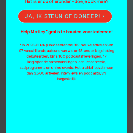
Het is er op of eronder – doe je ook mee?
JA, IK STEUN OF DONEER!
Help Motley* gratis te houden voor iedereen!
*In 2023-2024 publiceerden we 312 nieuwe artikelen van
97 verschillende auteurs, van wie er 18 onder begeleiding
debuteerden, bijna 100 podcastafleveringen, 17
langlopende samenwerkingen, een lessenreeks,
zaalprogramma en online events. Het archief bevat meer
dan 3.500 artikelen, interviews en podcasts, vrij
toegankelijk.