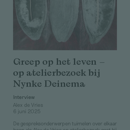
Greep op het leven –
op atelierbezoek bij
Nynke Deinema
Interview
Alex de Vries
6 juni 2025
De gespreksonderwerpen tuimelen over elkaar
heen als Alex de Vries op atelierbezoek gaat bij