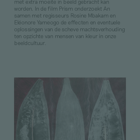
met extra moeite in beeld gebracht kan
worden. In de film Prism onderzoekt An
samen met regisseurs Rosine Mbakam en
Eléonore Yameogo de effecten en eventuele
oplossingen van de scheve machtsverhouding
ten opzichte van mensen van kleur in onze
beeldcultuur.