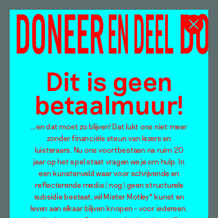
Fotografie
Dit is geen
betaalmuur!
…en dat moet zo blijven! Dat lukt ons niet meer
zonder financiële steun van lezers en
luisteraars. Nu ons voortbestaan na ruim 20
jaar op het spel staat vragen we je om hulp. In
een kunstenveld waar voor schrijvende en
reflecterende media (nog) geen structurele
subsidie bestaat, wil Mister Motley* kunst en
leven aan elkaar blijven knopen – voor iedereen.