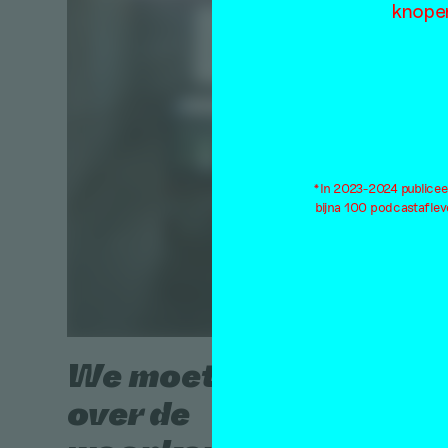
knopen
De st
maar
*In 2023-2024 publiceer
teru
bijna 100 podcastaflev
of V
POS
Essay
Josephin
We moeten het
21 april 
over de