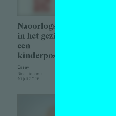
verb
Essay
Naoorlogse hoop
Pum van 
4 august
in het gezicht op
een
kinderpostzegel
Essay
Nina Lissone
10 juli 2026