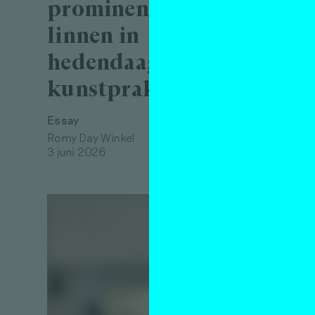
gesp
prominentie van
cura
linnen in
Nal
hedendaagse
kunstpraktijken
Interview
Alex de V
9 juli 20
Essay
Romy Day Winkel
3 juni 2026