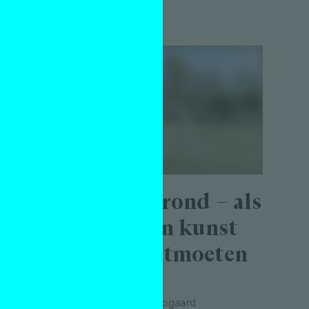
3 juli 2026
De bal is rond – als
voetbal en kunst
elkaar ontmoeten
Essay
 die
Arthur van den Boogaard