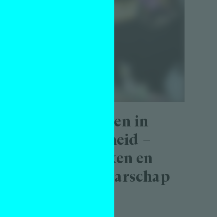
Oefeningen in
in
tijdelijkheid –
over kraken en
will
kunstenaarschap
at
Essay
ard
Jam van der Aa