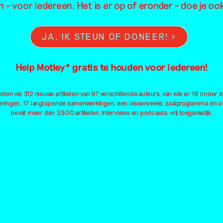
 – voor iedereen. Het is er op of eronder – doe je o
JA, IK STEUN OF DONEER!
aat ziet alles,
Help Motley* gratis te houden voor iedereen!
 geeft niets
den we 312 nieuwe artikelen van 97 verschillende auteurs, van wie er 18 onder 
g – over States
eringen, 17 langlopende samenwerkingen, een lessenreeks, zaalprogramma en onl
bevat meer dan 3.500 artikelen, interviews en podcasts, vrij toegankelijk.
iolence in
T Nijmegen
Lichamen met
e Broekhuizen
en andere
2026
gebreken doen