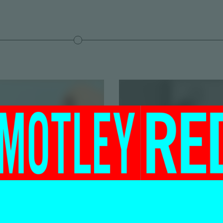
t doen (in de
Motley’s DIY:
bus) – een
Maurik Stom
dische
maakt een kle