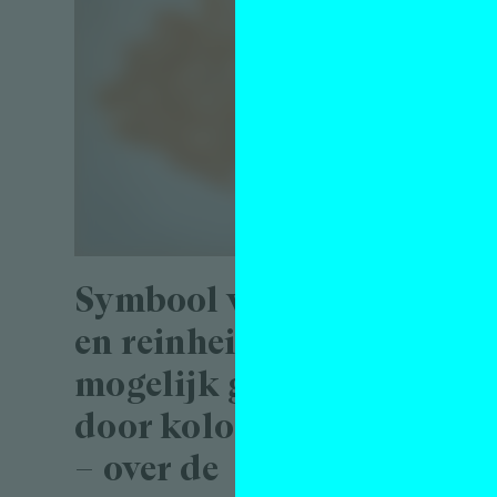
Een
die 
door
Symbool van zorg
over
en reinheid,
door
mogelijk gemaakt
verh
door kolonialiteit
bewe
– over de