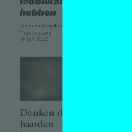
woonkamer
hebben
Tentoonstellingsbespreking
Titus Nouwens
16 april 2026
Denken door de
Put 
handen – een
into