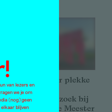
27 mei 2026
ngt
te
n
 The
ries
!
Kunst ter plekke
eun van lezers en
– op
 vragen we je om
atelierbezoek bij
edia (nog) geen
Joanneke Meester
elkaar blijven