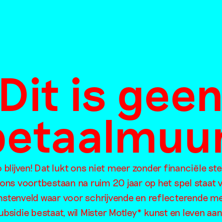
de chique
bezoekers dwi
de blik
ect in gebouw
binnenwaarts 
er roofkunst,
Dit is gee
wenden – over
tutie en de
Fortress van D
e terugreis
betaalmuur
Verhoeven en
Rieke Vos
dejumo
026
Essay
blijven! Dat lukt ons niet meer zonder financiële st
Maurits de Bruijn
 ons voortbestaan na ruim 20 jaar op het spel staat
22 mei 2026
unstenveld waar voor schrijvende en reflecterende m
ubsidie bestaat, wil Mister Motley* kunst en leven aan 