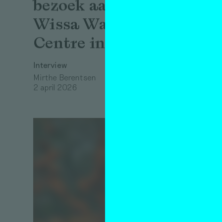
bezoek aan het
don’t
Wissa Wassef Art
your
Centre in Caïro
ever
Interview
prac
Mirthe Berentsen
Oué
2 april 2026
Essay
Rita Oué
8 april 2