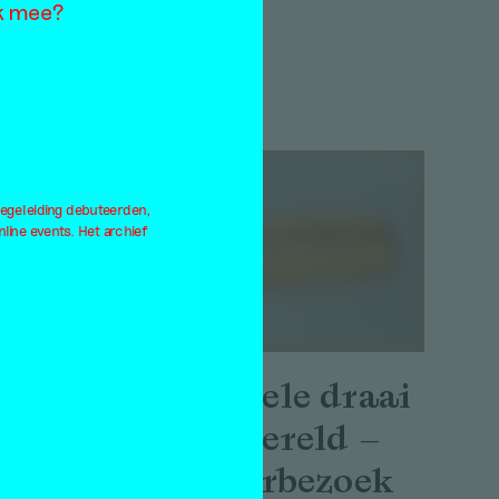
ok mee?
Interview
Alex de Vries
28 april 2026
begeleiding debuteerden,
ine events. Het archief
 pijn
Een visuele draai
aan de wereld –
 iets
op atelierbezoek