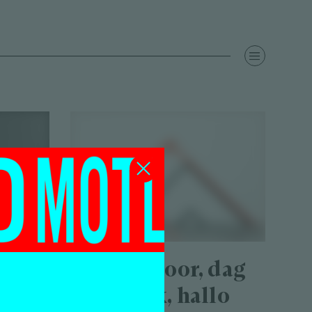
Dag kantoor, dag
ps
werkplek, hallo
in