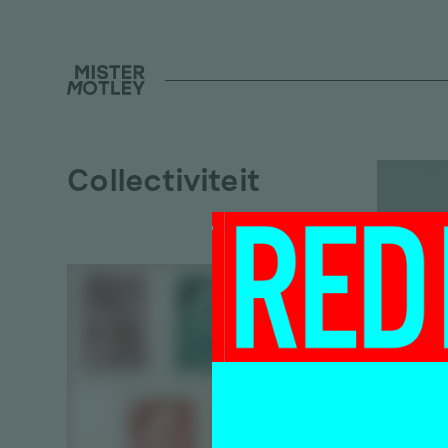
Collectiviteit
Kuns
Flix
noma