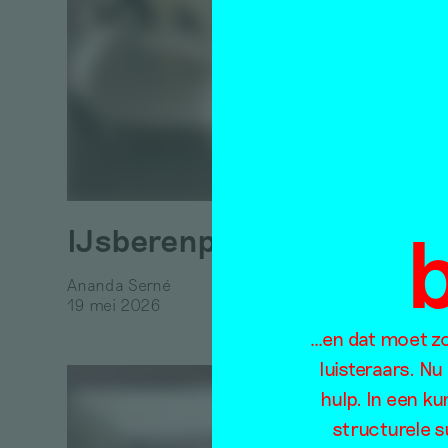
Subj
– ov
resti
grot
IJsberenprotocol
Essay
Pelumi A
Ananda Serné
21 mei 2
19 mei 2026
…en dat moet zo 
luisteraars. Nu
hulp. In een k
structurele s