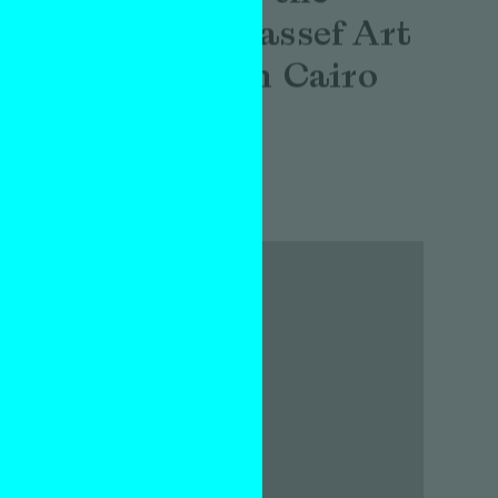
Wissa Wassef Art
Centre in Cairo
Interview
e
Mirthe Berentsen
2 april 2026
ef
r het
l