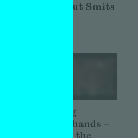
bij Helmut Smits
Interview
Alex de Vries
10 april 2026
Thinking
through hands –
a visit to the