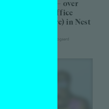
vakantie – over
Out of Office
s een
(Still Here) in Nest
dt
Essay
Arthur van den Boogaard
21 juli 2026