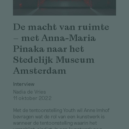
De macht van ruimte
– met Anna-Maria
Pinaka naar het
Stedelijk Museum
Amsterdam
Interview
Nadia de Vries
11 oktober 2022
Met de tentoonstelling Youth wil Anne Imhof
bevragen wat de rol van een kunstwerk is
wanneer de tentoonstelling waarin het