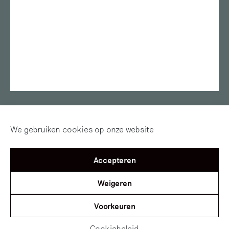
Oude Kerk
Framer Framed
ArtEZ university of the Arts
Van Abbemuseum
Museum de Pont
Fries Museum
Oude Kerk Amsterdam
Sandberg Instituut
Museum Arnhem
Alle locaties
W139
Inloggen
Word abonnee! | Over
Red Motley – Steun
We gebruiken cookies op onze website
Mijn Motley
of Doneer!
Accepteren
©2012 — 2026
Mister Motley
Tolhuisweg 2
1031 CL
Amsterdam
Weigeren
Voorkeuren
Cookiebeleid