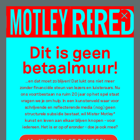
Mijn account
Dit is geen
Nog geen account?
Sluit dan hier een abonnement af
Login
betaalmuur!
…en dat moet zo blijven! Dat lukt ons niet meer
Required
Username or email address
*
zonder financiële steun van lezers en luisteraars. Nu
ons voortbestaan na ruim 20 jaar op het spel staat
vragen we je om hulp. In een kunstenveld waar voor
schrijvende en reflecterende media (nog) geen
Required
Password
*
structurele subsidie bestaat, wil Mister Motley*
kunst en leven aan elkaar blijven knopen – voor
iedereen. Het is er op of eronder – doe je ook mee?
Remember me
LOG IN