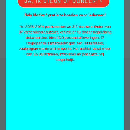
JA, IK STEUN OF DONEER!
Lost your password?
Help Motley* gratis te houden voor iedereen!
*In 2023-2024 publiceerden we 312 nieuwe artikelen van
97 verschillende auteurs, van wie er 18 onder begeleiding
debuteerden, bijna 100 podcastafleveringen, 17
langlopende samenwerkingen, een lessenreeks,
zaalprogramma en online events. Het archief bevat meer
dan 3.500 artikelen, interviews en podcasts, vrij
toegankelijk.
Doorzoek de artikelen van Mister Motley
op:
Categorieën
Column
Tentoonstellingsbespreking
Essay
Video
Interview
Overig