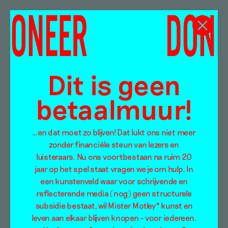
Oude Kerk
Amsterdam
Dit is geen
betaalmuur!
…en dat moet zo blijven! Dat lukt ons niet meer
zonder financiële steun van lezers en
luisteraars. Nu ons voortbestaan na ruim 20
jaar op het spel staat vragen we je om hulp. In
een kunstenveld waar voor schrijvende en
reflecterende media (nog) geen structurele
subsidie bestaat, wil Mister Motley* kunst en
leven aan elkaar blijven knopen – voor iedereen.