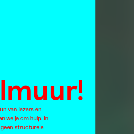
almuur!
d
eun van lezers en
en we je om hulp. In
 geen structurele