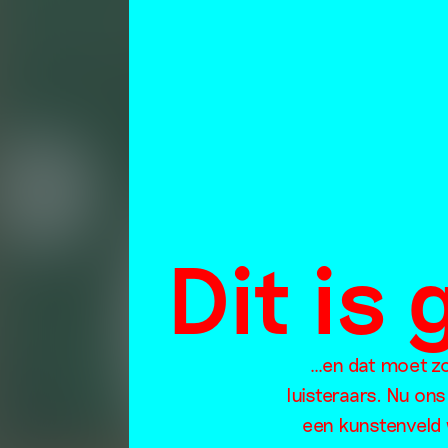
Dit is
…en dat moet zo 
luisteraars. Nu ons
een kunstenveld 