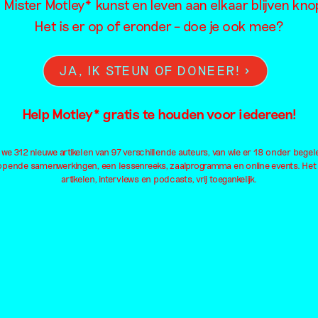
advertentie
l Mister Motley* kunst en leven aan elkaar blijven kn
Het is er op of eronder – doe je ook mee?
JA, IK STEUN OF DONEER!
Help Motley* gratis te houden voor iedereen!
e 312 nieuwe artikelen van 97 verschillende auteurs, van wie er 18 onder begel
lopende samenwerkingen, een lessenreeks, zaalprogramma en online events. Het
artikelen, interviews en podcasts, vrij toegankelijk.