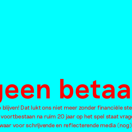
 geen beta
Brakke Gron
blijven! Dat lukt ons niet meer zonder financiële st
maart
 voortbestaan na ruim 20 jaar op het spel staat vrag
waar voor schrijvende en reflecterende media (nog)