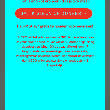
Het is er op of eronder – doe je ook mee?
JA, IK STEUN OF DONEER!
Help Motley* gratis te houden voor iedereen!
*In 2023-2024 publiceerden we 312 nieuwe artikelen van
97 verschillende auteurs, van wie er 18 onder begeleiding
debuteerden, bijna 100 podcastafleveringen, 17
langlopende samenwerkingen, een lessenreeks,
zaalprogramma en online events. Het archief bevat meer
dan 3.500 artikelen, interviews en podcasts, vrij
toegankelijk.