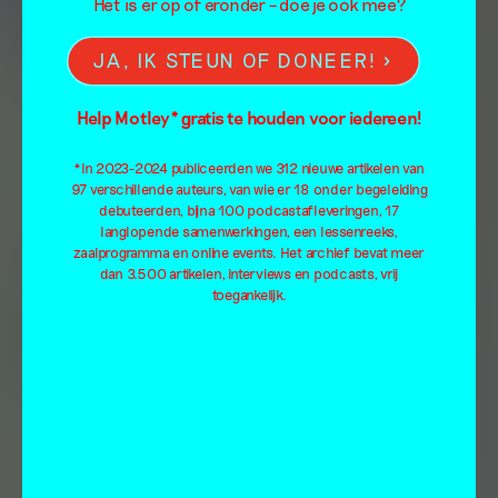
Het is er op of eronder – doe je ook mee?
JA, IK STEUN OF DONEER!
Help Motley* gratis te houden voor iedereen!
*In 2023-2024 publiceerden we 312 nieuwe artikelen van
97 verschillende auteurs, van wie er 18 onder begeleiding
debuteerden, bijna 100 podcastafleveringen, 17
langlopende samenwerkingen, een lessenreeks,
zaalprogramma en online events. Het archief bevat meer
dan 3.500 artikelen, interviews en podcasts, vrij
toegankelijk.