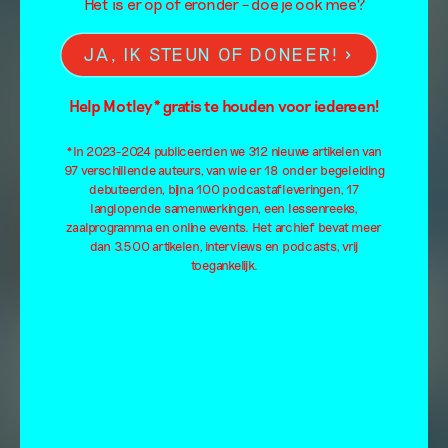
Het is er op of eronder – doe je ook mee?
JA, IK STEUN OF DONEER!
Help Motley* gratis te houden voor iedereen!
*In 2023-2024 publiceerden we 312 nieuwe artikelen van
97 verschillende auteurs, van wie er 18 onder begeleiding
debuteerden, bijna 100 podcastafleveringen, 17
langlopende samenwerkingen, een lessenreeks,
zaalprogramma en online events. Het archief bevat meer
dan 3.500 artikelen, interviews en podcasts, vrij
toegankelijk.