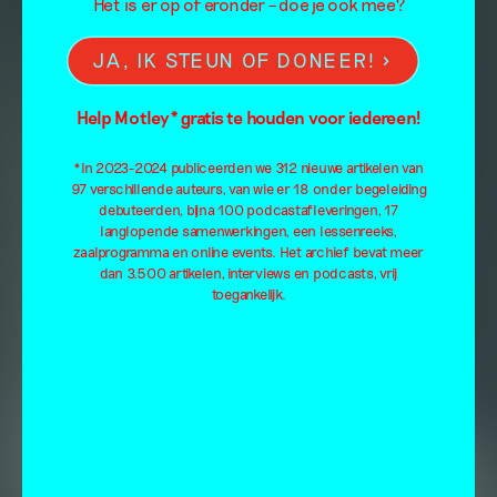
Het is er op of eronder – doe je ook mee?
JA, IK STEUN OF DONEER!
Help Motley* gratis te houden voor iedereen!
*In 2023-2024 publiceerden we 312 nieuwe artikelen van
97 verschillende auteurs, van wie er 18 onder begeleiding
debuteerden, bijna 100 podcastafleveringen, 17
langlopende samenwerkingen, een lessenreeks,
zaalprogramma en online events. Het archief bevat meer
dan 3.500 artikelen, interviews en podcasts, vrij
toegankelijk.