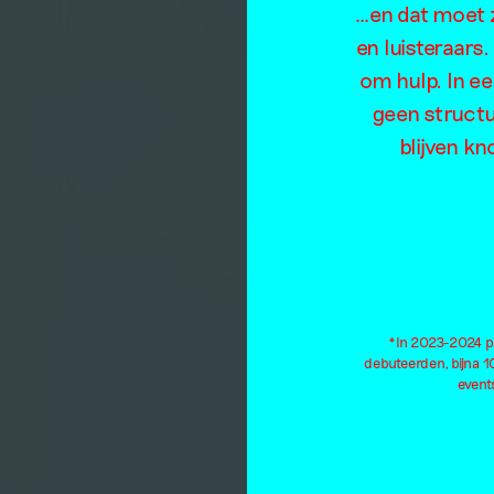
…en dat moet z
en luisteraars
om hulp. In e
geen structu
blijven kn
*In 2023-2024 pu
debuteerden, bijna 
events