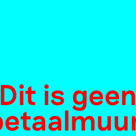
Dit is gee
betaalmuur
Anne van A