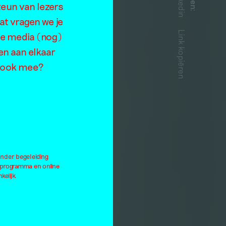
Linkedin
t
teun van lezers
:
at vragen we je
e
Link kopiëren
de media (nog)
en aan elkaar
je ook mee?
onder begeleiding
lprogramma en online
kelijk.