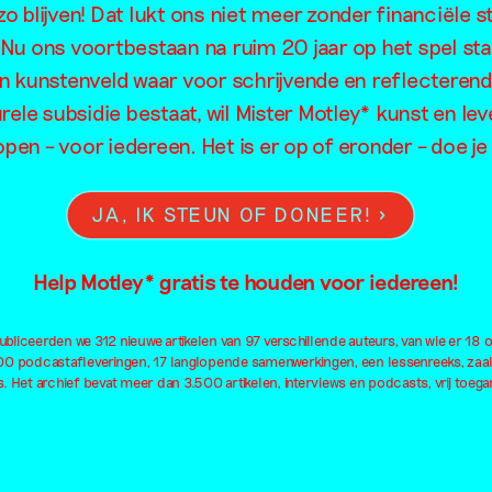
schildert he
o blijven! Dat lukt ons niet meer zonder financiële s
. Nu ons voortbestaan na ruim 20 jaar op het spel sta
onbevattelijk
en kunstenveld waar voor schrijvende en reflecteren
rele subsidie bestaat, wil Mister Motley* kunst en lev
open – voor iedereen. Het is er op of eronder – doe 
JA, IK STEUN OF DONEER!
Help Motley* gratis te houden voor iedereen!
bliceerden we 312 nieuwe artikelen van 97 verschillende auteurs, van wie er 18 
100 podcastafleveringen, 17 langlopende samenwerkingen, een lessenreeks, zaa
. Het archief bevat meer dan 3.500 artikelen, interviews en podcasts, vrij toegan