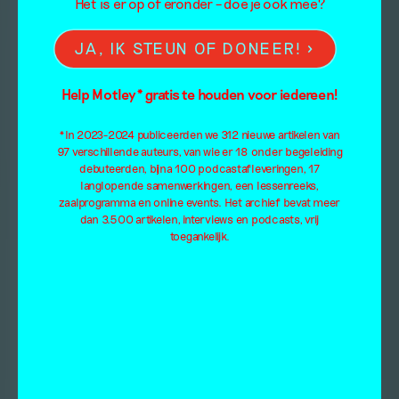
Het is er op of eronder – doe je ook mee?
JA, IK STEUN OF DONEER!
Help Motley* gratis te houden voor iedereen!
*In 2023-2024 publiceerden we 312 nieuwe artikelen van
97 verschillende auteurs, van wie er 18 onder begeleiding
debuteerden, bijna 100 podcastafleveringen, 17
langlopende samenwerkingen, een lessenreeks,
zaalprogramma en online events. Het archief bevat meer
dan 3.500 artikelen, interviews en podcasts, vrij
toegankelijk.