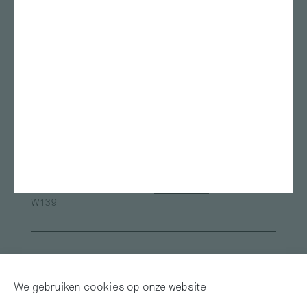
Stedelijk Museum
Rietveld academie
Amsterdam
Kunstmuseum Den Haag
ArtEZ studium generale
Bonnefanten
Nest
Teylers Museum
Gerrit Rietveld Academie
Das Leben am Haverkamp
Marres
TENT Rotterdam
Oude Kerk
Framer Framed
ArtEZ university of the Arts
Van Abbemuseum
Museum de Pont
Fries Museum
Oude Kerk Amsterdam
Sandberg Instituut
Museum Arnhem
Alle locaties
W139
Inloggen
Word abonnee! | Over
Red Motley – Steun
We gebruiken cookies op onze website
Mijn Motley
of Doneer!