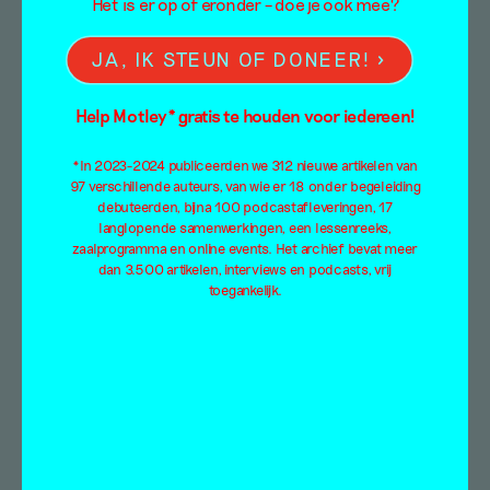
Het is er op of eronder – doe je ook mee?
JA, IK STEUN OF DONEER!
Simpelweg onderdeel
Help Motley* gratis te houden voor iedereen!
van eenzelfde wereld
*In 2023-2024 publiceerden we 312 nieuwe artikelen van
of netwerk zijn, is geen
97 verschillende auteurs, van wie er 18 onder begeleiding
debuteerden, bijna 100 podcastafleveringen, 17
samenwerking – met
langlopende samenwerkingen, een lessenreeks,
zaalprogramma en online events. Het archief bevat meer
Asha Karami naar
dan 3.500 artikelen, interviews en podcasts, vrij
toegankelijk.
Double Plus Good in
Nest
Interview
Fiep van Bodegom
21 juli 2023