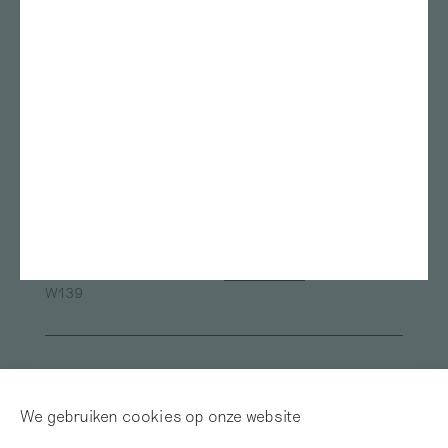
Stedelijk Museum
Rietveld academie
Amsterdam
Kunstmuseum Den Haag
ArtEZ studium generale
Bonnefanten
Nest
Teylers Museum
Gerrit Rietveld Academie
Das Leben am Haverkamp
Marres
TENT Rotterdam
Oude Kerk
Framer Framed
ArtEZ university of the Arts
Van Abbemuseum
Museum de Pont
Fries Museum
Oude Kerk Amsterdam
Sandberg Instituut
Museum Arnhem
Alle locaties
W139
Inloggen
Word abonnee! | Over
Red Motley – Steun
We gebruiken cookies op onze website
Mijn Motley
of Doneer!