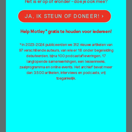
Het is er op of eronder – doe je ook mee?
Kunst legt narratieven
JA, IK STEUN OF DONEER!
van extractie bloot –
Help Motley* gratis te houden voor iedereen!
met onderzoeker Jeff
*In 2023-2024 publiceerden we 312 nieuwe artikelen van
Diamanti naar
97 verschillende auteurs, van wie er 18 onder begeleiding
debuteerden, bijna 100 podcastafleveringen, 17
Charging Myths in
langlopende samenwerkingen, een lessenreeks,
zaalprogramma en online events. Het archief bevat meer
Framer Framed
dan 3.500 artikelen, interviews en podcasts, vrij
toegankelijk.
Interview
Fabienne Rachmadiev
27 april 2023
Voor De ontmoeting bezoekt Fabienne
Rachmadiev samen met Jeff Diamanti,
onderzoeker en assistant professor