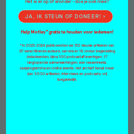
Het is er op of eronder – doe je ook mee?
JA, IK STEUN OF DONEER!
Help Motley* gratis te houden voor iedereen!
*In 2023-2024 publiceerden we 312 nieuwe artikelen van
97 verschillende auteurs, van wie er 18 onder begeleiding
debuteerden, bijna 100 podcastafleveringen, 17
langlopende samenwerkingen, een lessenreeks,
zaalprogramma en online events. Het archief bevat meer
dan 3.500 artikelen, interviews en podcasts, vrij
toegankelijk.
‘Zoals ik als kind keek,
kijk ik eigenlijk nog
steeds’ – op
atelierbezoek bij