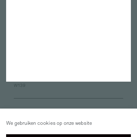
Stedelijk Museum
Rietveld academie
Amsterdam
Kunstmuseum Den Haag
ArtEZ studium generale
Bonnefanten
Nest
Teylers Museum
Gerrit Rietveld Academie
Das Leben am Haverkamp
Marres
TENT Rotterdam
Oude Kerk
Framer Framed
ArtEZ university of the Arts
Van Abbemuseum
Museum de Pont
Fries Museum
Oude Kerk Amsterdam
Sandberg Instituut
Museum Arnhem
Alle locaties
W139
Inloggen
Word abonnee! | Over
Red Motley – Steun
We gebruiken cookies op onze website
Mijn Motley
of Doneer!