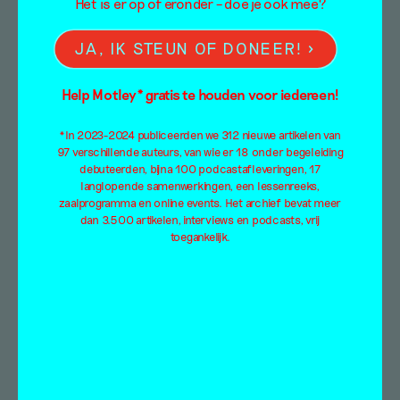
Het is er op of eronder – doe je ook mee?
JA, IK STEUN OF DONEER!
Help Motley* gratis te houden voor iedereen!
*In 2023-2024 publiceerden we 312 nieuwe artikelen van
97 verschillende auteurs, van wie er 18 onder begeleiding
Verzet tegen opgelegd
debuteerden, bijna 100 podcastafleveringen, 17
langlopende samenwerkingen, een lessenreeks,
kijken – op
zaalprogramma en online events. Het archief bevat meer
dan 3.500 artikelen, interviews en podcasts, vrij
atelierbezoek bij Hans
toegankelijk.
van Haalen
Alex de Vries
27 juni 2023
Alex de Vries sprak met schilder en
sociotherapeut Hans van Haalen. Na rond