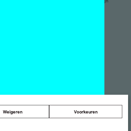
Word abonnee! | Over Mijn
nstmuseum Den Haag
Motley
nnefanten
Red Motley – Steun of
ylers Museum
Doneer!
s Leben am Haverkamp
NT Rotterdam
amer Framed
n Abbemuseum
ies Museum
©2012 — 2026
ndberg Instituut
Mister Motley
e locaties
Tolhuisweg 2
1031 CL Amsterdam
Weigeren
Voorkeuren