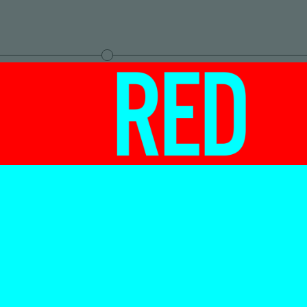
schilderij
Inez Smit
 niet over –
ans zonder
metrie