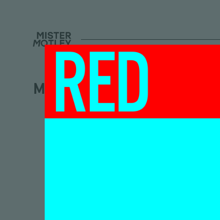
Marena Seeling
Een 
van 
gaat
Bal
sym