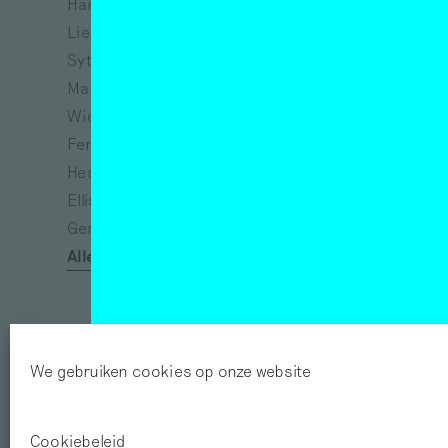
Hanne Hagenaars
Bart Lunenburg
Lieneke Hulshof
Richtje Reinsma
Sytske van Koeveringe
Melanie Bonajo
Maurits de Bruijn
Susanne Khalil Yusef
Wieke Teselink
Narges Mohammadi
Fenne Saedt
Vincent van Gogh
Heske ten Cate
Eva Spierenburg
Ellis Kat
Tracey Emin
Gerda van de Glind
Afra Eisma
Alle auteurs
Félix González-Torres
We gebruiken cookies op onze website
Cookiebeleid