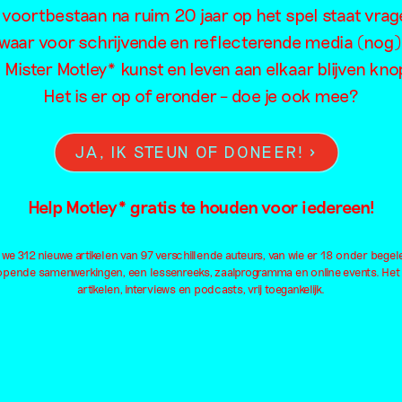
 voortbestaan na ruim 20 jaar op het spel staat vrag
Feminisme
Kleding
Neu
waar voor schrijvende en reflecterende media (nog)
Film
Kleur
Oo
l Mister Motley* kunst en leven aan elkaar blijven kn
Fotografie
Kolonialisme
Ou
Het is er op of eronder – doe je ook mee?
Geluid
Kunsteducatie
Pa
Geschiedenis
Kunstmatige intelligentie
Pe
Geweld
Landschap
Pl
JA, IK STEUN OF DONEER!
Installatie
Lichaam
Pol
Institutioneel
Liefde
Qu
Help Motley* gratis te houden voor iedereen!
Internet
Macht
Al
e 312 nieuwe artikelen van 97 verschillende auteurs, van wie er 18 onder begel
lopende samenwerkingen, een lessenreeks, zaalprogramma en online events. Het
artikelen, interviews en podcasts, vrij toegankelijk.
Locaties
Barbara Visser
Stedelijk Museum
Ri