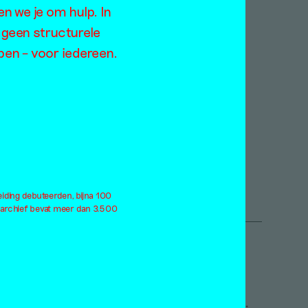
en we je om hulp. In
rodiversiteit
2019
 geen structurele
rlog
2018
open – voor iedereen.
derdom
2017
ndemie
2016
rformance
2015
atteland
2014
itiek
2013
eerness
2012
le thema's
Alle jaargangen
eiding debuteerden, bijna 100
 archief bevat meer dan 3.500
Inloggen
etveld academie