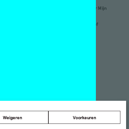
etveld academie
Word abonnee! | Over Mijn
nstmuseum Den Haag
Motley
nnefanten
Red Motley – Steun of
ylers Museum
Doneer!
s Leben am Haverkamp
NT Rotterdam
amer Framed
n Abbemuseum
ies Museum
©2012 — 2026
ndberg Instituut
Mister Motley
e locaties
Tolhuisweg 2
1031 CL Amsterdam
Weigeren
Voorkeuren