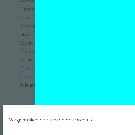
Alex de Vries
Jeanne van Heeswijk
Hanne Hagenaars
Bart Lunenburg
Lieneke Hulshof
Richtje Reinsma
Sytske van Koeveringe
Melanie Bonajo
Maurits de Bruijn
Susanne Khalil Yusef
Wieke Teselink
Narges Mohammadi
Fenne Saedt
Vincent van Gogh
Heske ten Cate
Eva Spierenburg
Ellis Kat
Tracey Emin
Gerda van de Glind
Afra Eisma
Alle auteurs
Félix González-Torres
We gebruiken cookies op onze website