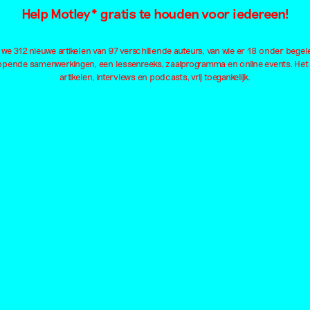
Help Motley* gratis te houden voor iedereen!
Familie
Kapitalisme
Mig
Feminisme
Kleding
Neu
e 312 nieuwe artikelen van 97 verschillende auteurs, van wie er 18 onder begel
Film
Kleur
Oo
lopende samenwerkingen, een lessenreeks, zaalprogramma en online events. Het
Fotografie
Kolonialisme
Ou
artikelen, interviews en podcasts, vrij toegankelijk.
Geluid
Kunsteducatie
Pa
Geschiedenis
Kunstmatige intelligentie
Pe
Geweld
Landschap
Pl
Installatie
Lichaam
Pol
Institutioneel
Liefde
Qu
Internet
Macht
Al
Locaties