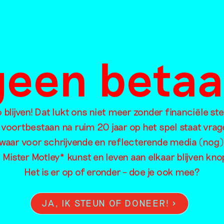
lionis
oja
 2024
 geen beta
blijven! Dat lukt ons niet meer zonder financiële st
 voortbestaan na ruim 20 jaar op het spel staat vrag
waar voor schrijvende en reflecterende media (nog)
l Mister Motley* kunst en leven aan elkaar blijven kn
oorzoek de artikelen van Mister Motley o
Het is er op of eronder – doe je ook mee?
JA, IK STEUN OF DONEER!
Eten
Intimiteit
Me