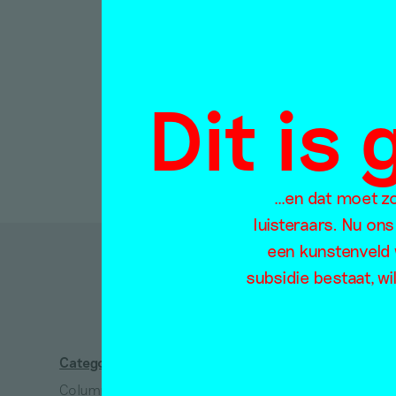
Čiur
Interview
Anna Lilli
11 maart
Dit is
…en dat moet zo 
luisteraars. Nu ons
een kunstenveld 
subsidie bestaat, wi
D
Categorieën
Thema's
Column
Absurdisme