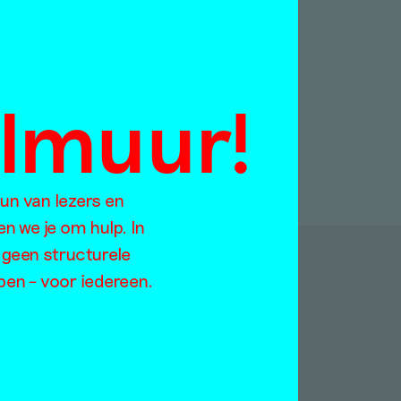
almuur!
eun van lezers en
en we je om hulp. In
 geen structurele
open – voor iedereen.
p:
Jaargangen
Too
2021