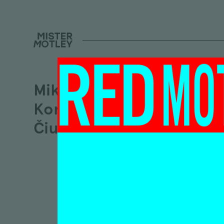
Mikalojus
Konstantinas
Čiurlionis