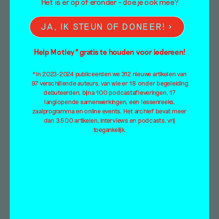
Het is er op of eronder – doe je ook mee?
Afstuderen tijdens de
JA, IK STEUN OF DONEER!
lockdown – een zee
Help Motley* gratis te houden voor iedereen!
van nieuwe stemmen
*In 2023-2024 publiceerden we 312 nieuwe artikelen van
IV
97 verschillende auteurs, van wie er 18 onder begeleiding
debuteerden, bijna 100 podcastafleveringen, 17
langlopende samenwerkingen, een lessenreeks,
Interview
zaalprogramma en online events. Het archief bevat meer
Gerda van de Glind
dan 3.500 artikelen, interviews en podcasts, vrij
10 augustus 2021
toegankelijk.
Tijdens de pandemie studeren wereldwijd
duizenden kunstenaars af, maar hun werk
blijft veelal verscholen achter gesloten
deuren. Onderwijsinstellingen maakten het…