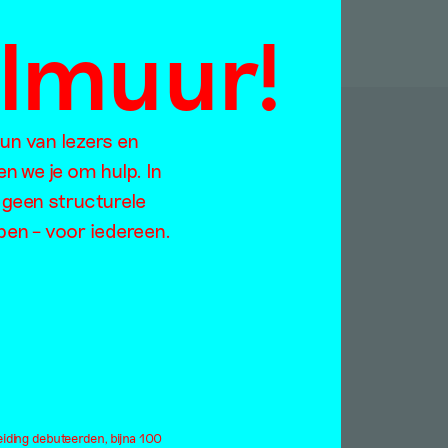
almuur!
eun van lezers en
p:
en we je om hulp. In
 geen structurele
open – voor iedereen.
Jaargangen
Too
2021
ratie
2020
rodiversiteit
2019
rlog
2018
derdom
2017
ndemie
2016
eiding debuteerden, bijna 100
rformance
2015