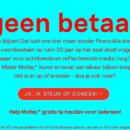
 geen beta
blijven! Dat lukt ons niet meer zonder financiële st
oorzoek de artikelen van Mister Motley o
 voortbestaan na ruim 20 jaar op het spel staat vrag
waar voor schrijvende en reflecterende media (nog)
l Mister Motley* kunst en leven aan elkaar blijven kn
Het is er op of eronder – doe je ook mee?
Eten
Intimiteit
Me
Familie
Kapitalisme
Mig
JA, IK STEUN OF DONEER!
Feminisme
Kleding
Neu
Film
Kleur
Oo
Help Motley* gratis te houden voor iedereen!
Fotografie
Kolonialisme
Ou
Geluid
Kunsteducatie
Pa
e 312 nieuwe artikelen van 97 verschillende auteurs, van wie er 18 onder begel
Geschiedenis
Kunstmatige intelligentie
Pe