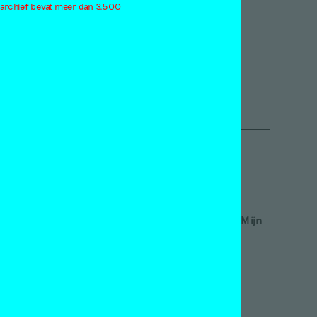
 archief bevat meer dan 3.500
atteland
2014
itiek
2013
eerness
2012
le thema's
Alle jaargangen
Inloggen
etveld academie
Word abonnee! | Over Mijn
nstmuseum Den Haag
Motley
nnefanten
Red Motley – Steun of
ylers Museum
Doneer!
s Leben am Haverkamp
NT Rotterdam