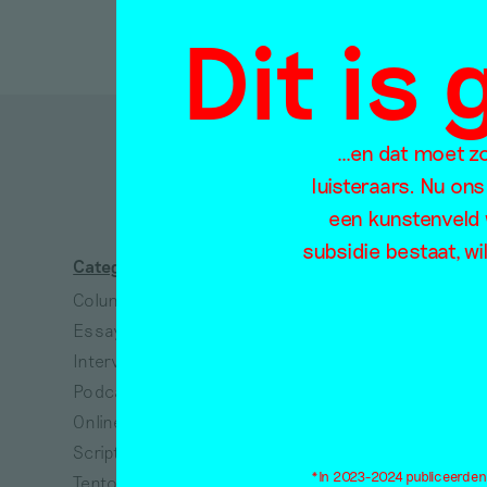
Dit is
…en dat moet zo 
D
luisteraars. Nu ons
een kunstenveld 
subsidie bestaat, wi
Categorieën
Thema's
Column
Absurdisme
Essay
Arbeid
Interview
Architectuur
Podcast
Collectiviteit
Online tentoonstelling
Dans
Scriptie
Dieren
*In 2023-2024 publiceerden w
Tentoonstellingsbespreking
Dood