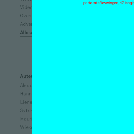
podcastafleveringen, 17 lang
Video
Ecologie
Overig
Eenzaamheid
Advertisement*
Emancipatie
Alle categorieën
Empathie
Auteurs
Kunstenaars
Alex de Vries
Jeanne van Heeswijk
Hanne Hagenaars
Bart Lunenburg
Lieneke Hulshof
Richtje Reinsma
Sytske van Koeveringe
Melanie Bonajo
Maurits de Bruijn
Susanne Khalil Yusef
Wieke Teselink
Narges Mohammadi