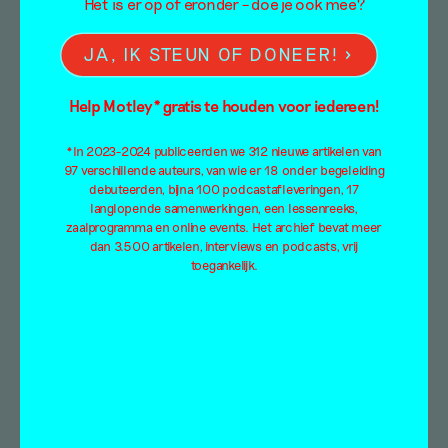
Het is er op of eronder – doe je ook mee?
JA, IK STEUN OF DONEER!
Rietveld Review(ed),
Help Motley* gratis te houden voor iedereen!
videoportretten van
*In 2023-2024 publiceerden we 312 nieuwe artikelen van
recent
97 verschillende auteurs, van wie er 18 onder begeleiding
debuteerden, bijna 100 podcastafleveringen, 17
afgestudeerde
langlopende samenwerkingen, een lessenreeks,
zaalprogramma en online events. Het archief bevat meer
kunstenaars
dan 3.500 artikelen, interviews en podcasts, vrij
toegankelijk.
Tentoonstellingsbespreking
Natasja Wagendorp
25 november 2021
In een reeks videoportretten, gemaakt door
Luuk Heezen en Rik Lauwen, tonen recent
afgestudeerden van de Gerrit Rietveld