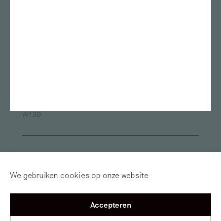
ArtEZ studium generale
Bonnefanten
Nest
Teylers Museum
Gerrit Rietveld Academie
Das Leben am Haverkamp
Marres
TENT Rotterdam
Oude Kerk
Framer Framed
ArtEZ university of the Arts
Van Abbemuseum
Museum de Pont
Fries Museum
Oude Kerk Amsterdam
Sandberg Instituut
Museum Arnhem
Alle locaties
W139
Inloggen
Word abonnee! | Over
Red Motley – Steun
We gebruiken cookies op onze website
Mijn Motley
of Doneer!
Accepteren
©2012 — 2026
Mister Motley
Tolhuisweg 2
1031 CL
Amsterdam