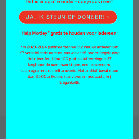
Het is er op of eronder – doe je ook mee?
Column
JA, IK STEUN OF DONEER!
Arno Kramer
16 november 2020
Help Motley* gratis te houden voor iedereen!
Maandelijks vraagt Mister Motley aan een
kunstenaar om een stuk te schrijven over zijn
*In 2023-2024 publiceerden we 312 nieuwe artikelen van
of haar provincie. Vanaf aanstaande
97 verschillende auteurs, van wie er 18 onder begeleiding
debuteerden, bijna 100 podcastafleveringen, 17
donderdag…
langlopende samenwerkingen, een lessenreeks,
zaalprogramma en online events. Het archief bevat meer
dan 3.500 artikelen, interviews en podcasts, vrij
toegankelijk.
Doorzoek de artikelen van Mister Motley