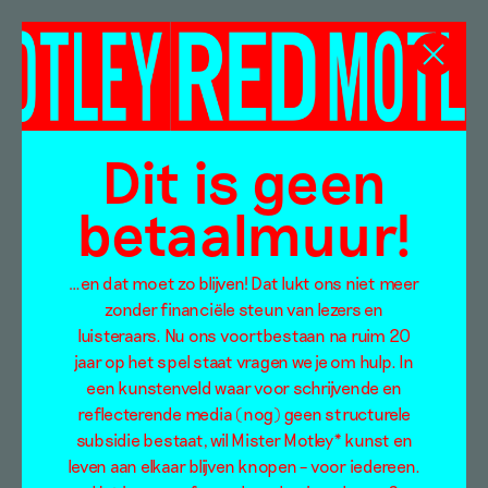
Susanne von Bülow
Dit is geen
betaalmuur!
…en dat moet zo blijven! Dat lukt ons niet meer
zonder financiële steun van lezers en
luisteraars. Nu ons voortbestaan na ruim 20
jaar op het spel staat vragen we je om hulp. In
een kunstenveld waar voor schrijvende en
reflecterende media (nog) geen structurele
Kunst in Nederland: Arno
subsidie bestaat, wil Mister Motley* kunst en
leven aan elkaar blijven knopen – voor iedereen.
Kramer over Overijssel