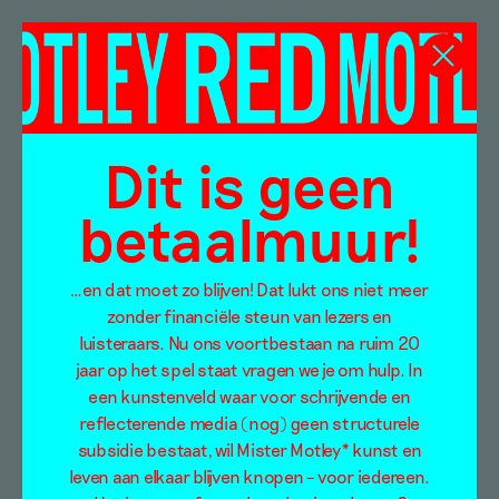
Tolin Alexander
Dit is geen
betaalmuur!
…en dat moet zo blijven! Dat lukt ons niet meer
zonder financiële steun van lezers en
luisteraars. Nu ons voortbestaan na ruim 20
jaar op het spel staat vragen we je om hulp. In
een kunstenveld waar voor schrijvende en
reflecterende media (nog) geen structurele
subsidie bestaat, wil Mister Motley* kunst en
Het paradijs is allang
leven aan elkaar blijven knopen – voor iedereen.