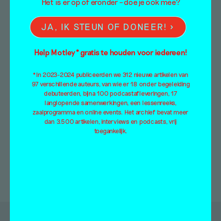
verjaard – over tuinen in
Het is er op of eronder – doe je ook mee?
de kunst
JA, IK STEUN OF DONEER!
Essay
Help Motley* gratis te houden voor iedereen!
Barbara Collé
20 september 2021
*In 2023-2024 publiceerden we 312 nieuwe artikelen van
97 verschillende auteurs, van wie er 18 onder begeleiding
Barbara Collé laat haar licht schuinen op de
debuteerden, bijna 100 podcastafleveringen, 17
gastrol die tuinen, bloemen en planten vaak
langlopende samenwerkingen, een lessenreeks,
spelen in beeldende kunst.
zaalprogramma en online events. Het archief bevat meer
dan 3.500 artikelen, interviews en podcasts, vrij
toegankelijk.