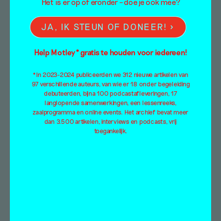
Het is er op of eronder – doe je ook mee?
JA, IK STEUN OF DONEER!
Help Motley* gratis te houden voor iedereen!
*In 2023-2024 publiceerden we 312 nieuwe artikelen van
97 verschillende auteurs, van wie er 18 onder begeleiding
debuteerden, bijna 100 podcastafleveringen, 17
langlopende samenwerkingen, een lessenreeks,
zaalprogramma en online events. Het archief bevat meer
dan 3.500 artikelen, interviews en podcasts, vrij
toegankelijk.
De tijd van ons leven –
over het werk van
Vanessa Baird
Column