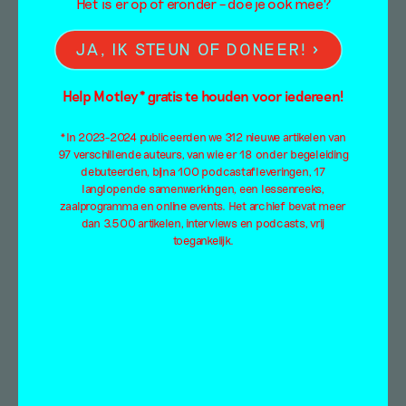
Het is er op of eronder – doe je ook mee?
JA, IK STEUN OF DONEER!
Het gebouw als
lichaam — Yael
Help Motley* gratis te houden voor iedereen!
Davids in het Van
*In 2023-2024 publiceerden we 312 nieuwe artikelen van
Abbemuseum
97 verschillende auteurs, van wie er 18 onder begeleiding
debuteerden, bijna 100 podcastafleveringen, 17
langlopende samenwerkingen, een lessenreeks,
Tentoonstellingsbespreking
zaalprogramma en online events. Het archief bevat meer
dan 3.500 artikelen, interviews en podcasts, vrij
Puck Kroon
toegankelijk.
14 juni 2020
Yael Davids benadert het gebouw als lichaam:
in deze overzichtstentoonstelling toont ze het
resultaat van een driejarig onderzoeksproject
naar de collectie…