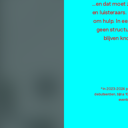
B
…en dat moet z
en luisteraars
om hulp. In e
geen structu
blijven kn
*In 2023-2024 pu
debuteerden, bijna 
events