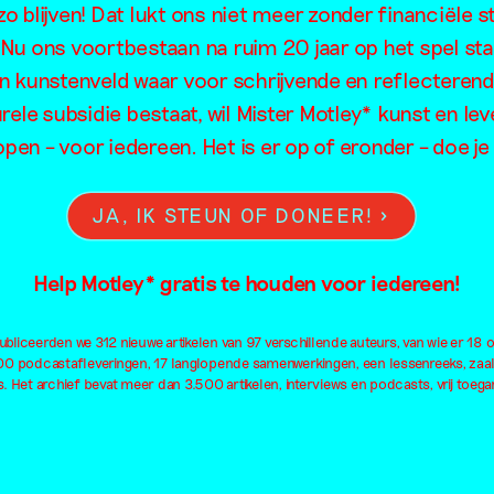
rief van Ke
o blijven! Dat lukt ons niet meer zonder financiële s
. Nu ons voortbestaan na ruim 20 jaar op het spel sta
Weeda
en kunstenveld waar voor schrijvende en reflecteren
rele subsidie bestaat, wil Mister Motley* kunst en lev
open – voor iedereen. Het is er op of eronder – doe 
JA, IK STEUN OF DONEER!
Help Motley* gratis te houden voor iedereen!
bliceerden we 312 nieuwe artikelen van 97 verschillende auteurs, van wie er 18 
100 podcastafleveringen, 17 langlopende samenwerkingen, een lessenreeks, zaa
. Het archief bevat meer dan 3.500 artikelen, interviews en podcasts, vrij toegan