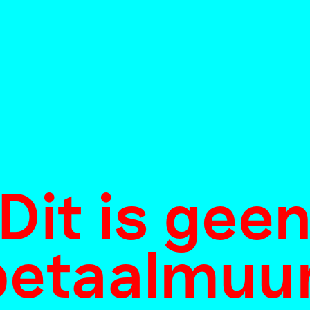
Dit is gee
betaalmuur
ukje Dekker