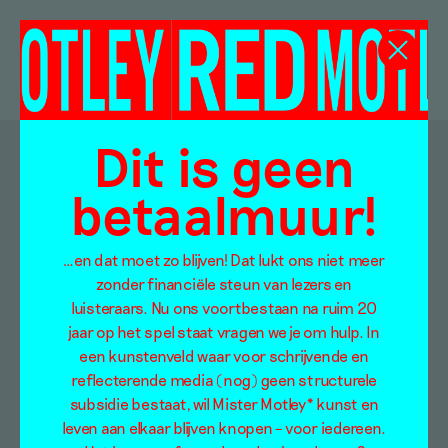
Dit is geen
Doorzoek de artikelen van Mister Motley
betaalmuur!
op:
…en dat moet zo blijven! Dat lukt ons niet meer
zonder financiële steun van lezers en
Categorieën
luisteraars. Nu ons voortbestaan na ruim 20
Column
Tentoonstellingsbespreking
jaar op het spel staat vragen we je om hulp. In
Essay
Video
een kunstenveld waar voor schrijvende en
Interview
Overig
reflecterende media (nog) geen structurele
Podcast
Advertisement*
subsidie bestaat, wil Mister Motley* kunst en
Online tentoonstelling
Alle categorieën
leven aan elkaar blijven knopen – voor iedereen.
Scriptie