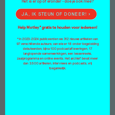
Het is er op of eronder – doe je ook mee?
JA, IK STEUN OF DONEER!
Thema's
Absurdisme
Intimiteit
Help Motley* gratis te houden voor iedereen!
Arbeid
Kapitalisme
*In 2023-2024 publiceerden we 312 nieuwe artikelen van
Architectuur
Kleding
97 verschillende auteurs, van wie er 18 onder begeleiding
Collectiviteit
Kleur
debuteerden, bijna 100 podcastafleveringen, 17
Dans
Kolonialisme
langlopende samenwerkingen, een lessenreeks,
zaalprogramma en online events. Het archief bevat meer
Dieren
Kunsteducatie
dan 3.500 artikelen, interviews en podcasts, vrij
Dood
Kunstmatige intelligentie
toegankelijk.
Ecologie
Landschap
Eenzaamheid
Lichaam
Emancipatie
Liefde
Empathie
Macht
Eten
MeToo
Familie
Migratie
Feminisme
Neurodiversiteit