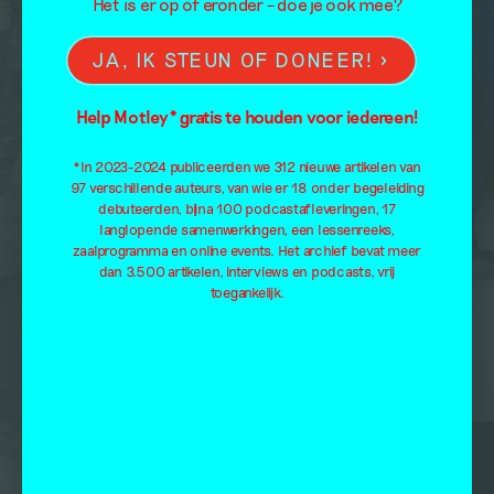
Het is er op of eronder – doe je ook mee?
JA, IK STEUN OF DONEER!
Help Motley* gratis te houden voor iedereen!
*In 2023-2024 publiceerden we 312 nieuwe artikelen van
97 verschillende auteurs, van wie er 18 onder begeleiding
debuteerden, bijna 100 podcastafleveringen, 17
langlopende samenwerkingen, een lessenreeks,
zaalprogramma en online events. Het archief bevat meer
dan 3.500 artikelen, interviews en podcasts, vrij
toegankelijk.