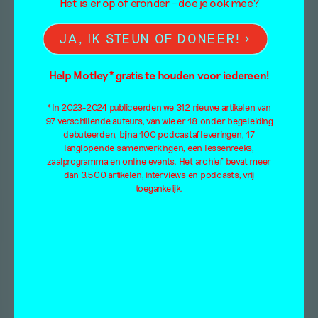
Het is er op of eronder – doe je ook mee?
JA, IK STEUN OF DONEER!
Help Motley* gratis te houden voor iedereen!
*In 2023-2024 publiceerden we 312 nieuwe artikelen van
97 verschillende auteurs, van wie er 18 onder begeleiding
debuteerden, bijna 100 podcastafleveringen, 17
langlopende samenwerkingen, een lessenreeks,
zaalprogramma en online events. Het archief bevat meer
dan 3.500 artikelen, interviews en podcasts, vrij
toegankelijk.