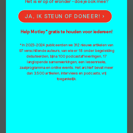
Het is er op of eronder – doe je ook mee?
JA, IK STEUN OF DONEER!
Help Motley* gratis te houden voor iedereen!
*In 2023-2024 publiceerden we 312 nieuwe artikelen van
97 verschillende auteurs, van wie er 18 onder begeleiding
debuteerden, bijna 100 podcastafleveringen, 17
langlopende samenwerkingen, een lessenreeks,
zaalprogramma en online events. Het archief bevat meer
dan 3.500 artikelen, interviews en podcasts, vrij
toegankelijk.