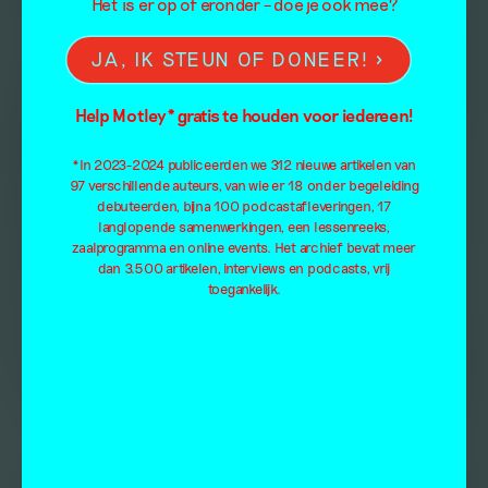
Het is er op of eronder – doe je ook mee?
JA, IK STEUN OF DONEER!
Help Motley* gratis te houden voor iedereen!
*In 2023-2024 publiceerden we 312 nieuwe artikelen van
97 verschillende auteurs, van wie er 18 onder begeleiding
debuteerden, bijna 100 podcastafleveringen, 17
langlopende samenwerkingen, een lessenreeks,
zaalprogramma en online events. Het archief bevat meer
dan 3.500 artikelen, interviews en podcasts, vrij
toegankelijk.