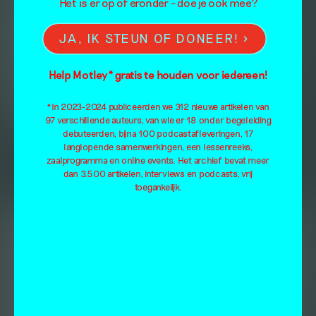
Het is er op of eronder – doe je ook mee?
JA, IK STEUN OF DONEER!
Help Motley* gratis te houden voor iedereen!
*In 2023-2024 publiceerden we 312 nieuwe artikelen van
97 verschillende auteurs, van wie er 18 onder begeleiding
debuteerden, bijna 100 podcastafleveringen, 17
langlopende samenwerkingen, een lessenreeks,
zaalprogramma en online events. Het archief bevat meer
dan 3.500 artikelen, interviews en podcasts, vrij
toegankelijk.