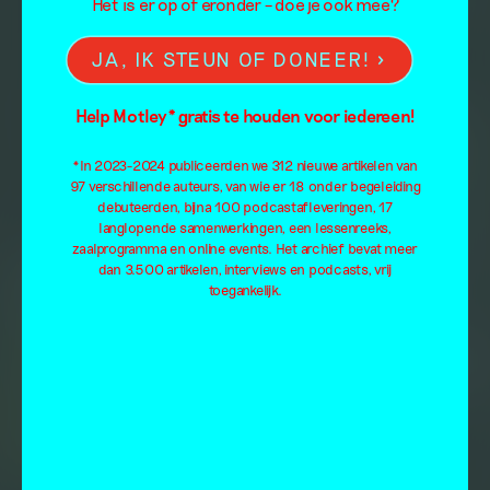
Het is er op of eronder – doe je ook mee?
JA, IK STEUN OF DONEER!
Help Motley* gratis te houden voor iedereen!
*In 2023-2024 publiceerden we 312 nieuwe artikelen van
97 verschillende auteurs, van wie er 18 onder begeleiding
debuteerden, bijna 100 podcastafleveringen, 17
langlopende samenwerkingen, een lessenreeks,
zaalprogramma en online events. Het archief bevat meer
dan 3.500 artikelen, interviews en podcasts, vrij
toegankelijk.