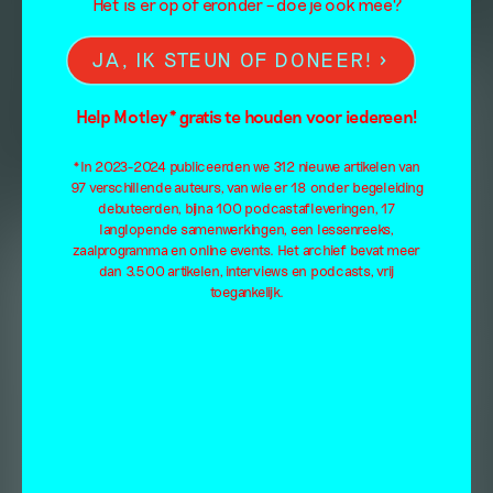
Het is er op of eronder – doe je ook mee?
JA, IK STEUN OF DONEER!
Help Motley* gratis te houden voor iedereen!
*In 2023-2024 publiceerden we 312 nieuwe artikelen van
97 verschillende auteurs, van wie er 18 onder begeleiding
debuteerden, bijna 100 podcastafleveringen, 17
langlopende samenwerkingen, een lessenreeks,
zaalprogramma en online events. Het archief bevat meer
dan 3.500 artikelen, interviews en podcasts, vrij
toegankelijk.