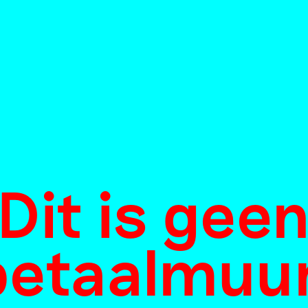
Dit is gee
betaalmuur
 macht van