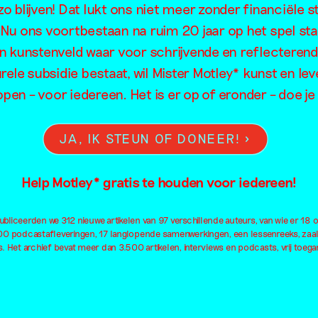
o blijven! Dat lukt ons niet meer zonder financiële s
muze
. Nu ons voortbestaan na ruim 20 jaar op het spel sta
en kunstenveld waar voor schrijvende en reflecteren
rele subsidie bestaat, wil Mister Motley* kunst en lev
open – voor iedereen. Het is er op of eronder – doe 
JA, IK STEUN OF DONEER!
Help Motley* gratis te houden voor iedereen!
bliceerden we 312 nieuwe artikelen van 97 verschillende auteurs, van wie er 18 
100 podcastafleveringen, 17 langlopende samenwerkingen, een lessenreeks, zaa
. Het archief bevat meer dan 3.500 artikelen, interviews en podcasts, vrij toegan