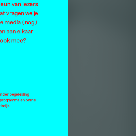
teun van lezers
at vragen we je
de media (nog)
en aan elkaar
je ook mee?
onder begeleiding
lprogramma en online
kelijk.