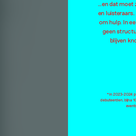
…en dat moet z
en luisteraars
om hulp. In e
geen structu
blijven kn
*In 2023-2024 pu
debuteerden, bijna 
events