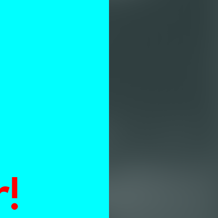
n
!
 de