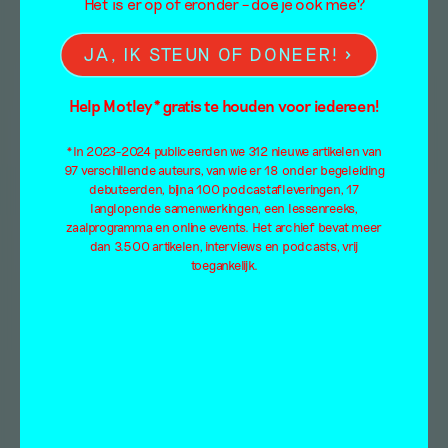
Het is er op of eronder – doe je ook mee?
JA, IK STEUN OF DONEER!
Help Motley* gratis te houden voor iedereen!
*In 2023-2024 publiceerden we 312 nieuwe artikelen van
97 verschillende auteurs, van wie er 18 onder begeleiding
debuteerden, bijna 100 podcastafleveringen, 17
langlopende samenwerkingen, een lessenreeks,
zaalprogramma en online events. Het archief bevat meer
dan 3.500 artikelen, interviews en podcasts, vrij
toegankelijk.