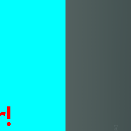
n
!
Delen