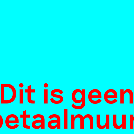
Dit is gee
betaalmuur
Een blik op