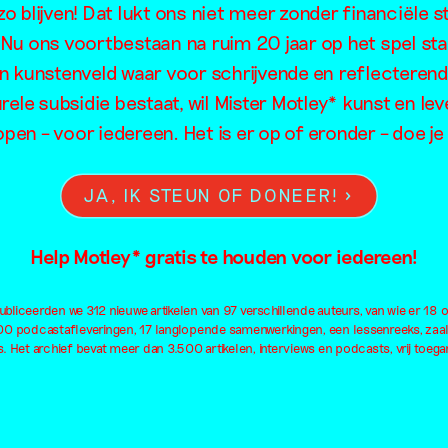
o blijven! Dat lukt ons niet meer zonder financiële s
Prospects
. Nu ons voortbestaan na ruim 20 jaar op het spel sta
en kunstenveld waar voor schrijvende en reflecteren
rele subsidie bestaat, wil Mister Motley* kunst en lev
open – voor iedereen. Het is er op of eronder – doe 
JA, IK STEUN OF DONEER!
Help Motley* gratis te houden voor iedereen!
bliceerden we 312 nieuwe artikelen van 97 verschillende auteurs, van wie er 18 
100 podcastafleveringen, 17 langlopende samenwerkingen, een lessenreeks, zaa
. Het archief bevat meer dan 3.500 artikelen, interviews en podcasts, vrij toegan