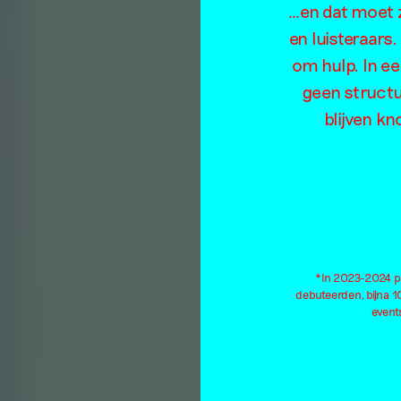
…en dat moet z
en luisteraars
om hulp. In e
geen structu
blijven kn
*In 2023-2024 pu
debuteerden, bijna 
events