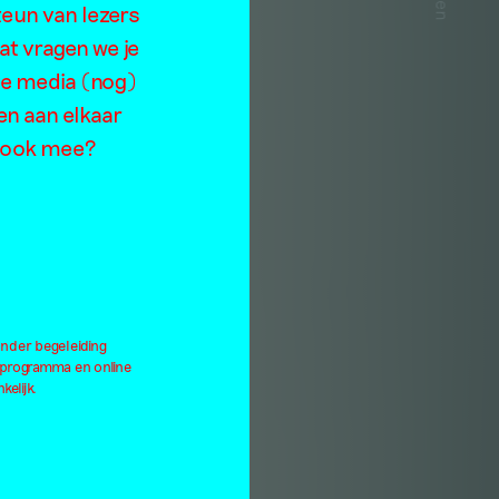
teun van lezers
at vragen we je
de media (nog)
en aan elkaar
je ook mee?
onder begeleiding
lprogramma en online
kelijk.