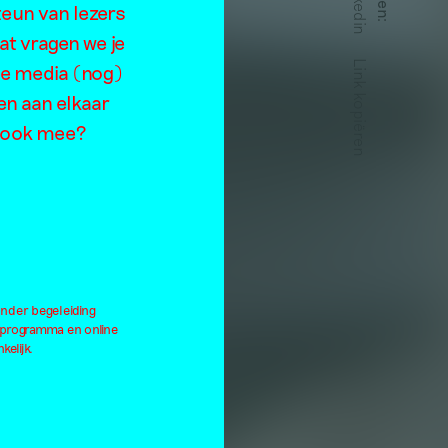
Linkedin
teun van lezers
gui
:
at vragen we je
Link kopiëren
de media (nog)
za
en aan elkaar
je ook mee?
onder begeleiding
lprogramma en online
kelijk.