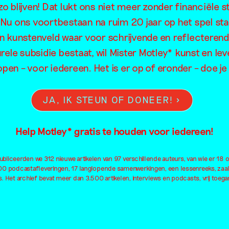
o blijven! Dat lukt ons niet meer zonder financiële s
ra Almarce
. Nu ons voortbestaan na ruim 20 jaar op het spel sta
en kunstenveld waar voor schrijvende en reflecteren
n Emily Eli
rele subsidie bestaat, wil Mister Motley* kunst en lev
open – voor iedereen. Het is er op of eronder – doe 
Scott
JA, IK STEUN OF DONEER!
Help Motley* gratis te houden voor iedereen!
bliceerden we 312 nieuwe artikelen van 97 verschillende auteurs, van wie er 18 
100 podcastafleveringen, 17 langlopende samenwerkingen, een lessenreeks, zaa
. Het archief bevat meer dan 3.500 artikelen, interviews en podcasts, vrij toegan