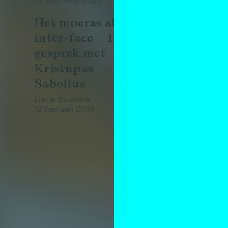
Het moeras als
inter-face – In
gesprek met
Kristupas
Sabolius
Lietje Bauwens
12 februari 2019