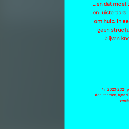
…en dat moet z
La
en luisteraars
om hulp. In e
e
geen structu
blijven kn
*In 2023-2024 pu
debuteerden, bijna 
events