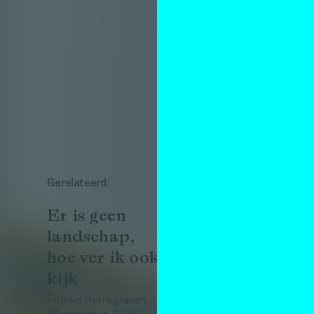
Gerelateerd:
Er is geen
landschap,
hoe ver ik ook
kijk
Femke Herregraven
13 augustus 2020