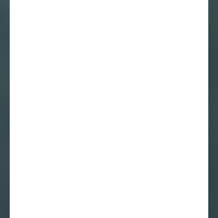
Een gesprek over
thuis met
fotograaf Iwan
Baan