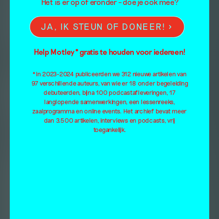
Het is er op of eronder – doe je ook mee?
JA, IK STEUN OF DONEER!
Help Motley* gratis te houden voor iedereen!
*In 2023-2024 publiceerden we 312 nieuwe artikelen van
97 verschillende auteurs, van wie er 18 onder begeleiding
debuteerden, bijna 100 podcastafleveringen, 17
langlopende samenwerkingen, een lessenreeks,
zaalprogramma en online events. Het archief bevat meer
dan 3.500 artikelen, interviews en podcasts, vrij
toegankelijk.