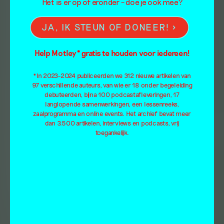
Het is er op of eronder – doe je ook mee?
JA, IK STEUN OF DONEER!
Help Motley* gratis te houden voor iedereen!
*In 2023-2024 publiceerden we 312 nieuwe artikelen van
97 verschillende auteurs, van wie er 18 onder begeleiding
debuteerden, bijna 100 podcastafleveringen, 17
langlopende samenwerkingen, een lessenreeks,
zaalprogramma en online events. Het archief bevat meer
dan 3.500 artikelen, interviews en podcasts, vrij
toegankelijk.