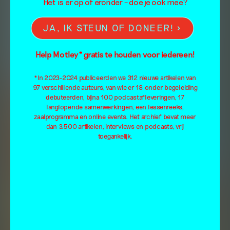
Het is er op of eronder – doe je ook mee?
JA, IK STEUN OF DONEER!
Help Motley* gratis te houden voor iedereen!
*In 2023-2024 publiceerden we 312 nieuwe artikelen van
97 verschillende auteurs, van wie er 18 onder begeleiding
debuteerden, bijna 100 podcastafleveringen, 17
langlopende samenwerkingen, een lessenreeks,
zaalprogramma en online events. Het archief bevat meer
dan 3.500 artikelen, interviews en podcasts, vrij
toegankelijk.