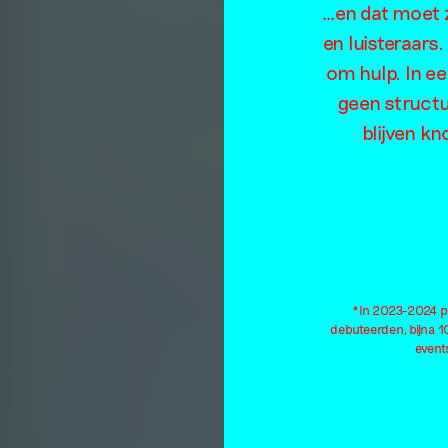
…en dat moet z
M
en luisteraars
om hulp. In e
geen structu
blijven kn
*In 2023-2024 pu
debuteerden, bijna 
events