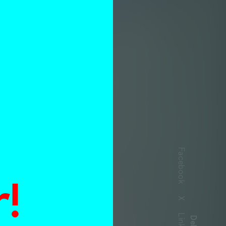
n
Facebook
!
X
l –
Delen