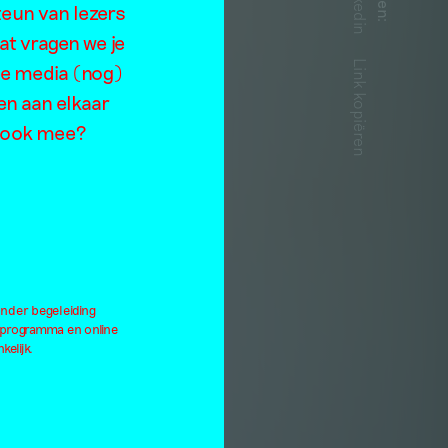
Linkedin
teun van lezers
:
rn
at vragen we je
Link kopiëren
de media (nog)
en aan elkaar
je ook mee?
onder begeleiding
lprogramma en online
kelijk.