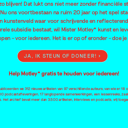
o blijven! Dat lukt ons niet meer zonder financiële s
iek Zwambo
. Nu ons voortbestaan na ruim 20 jaar op het spel sta
en kunstenveld waar voor schrijvende en reflecteren
rele subsidie bestaat, wil Mister Motley* kunst en lev
open – voor iedereen. Het is er op of eronder – doe 
JA, IK STEUN OF DONEER!
Help Motley* gratis te houden voor iedereen!
bliceerden we 312 nieuwe artikelen van 97 verschillende auteurs, van wie er 18 
100 podcastafleveringen, 17 langlopende samenwerkingen, een lessenreeks, zaa
. Het archief bevat meer dan 3.500 artikelen, interviews en podcasts, vrij toegan