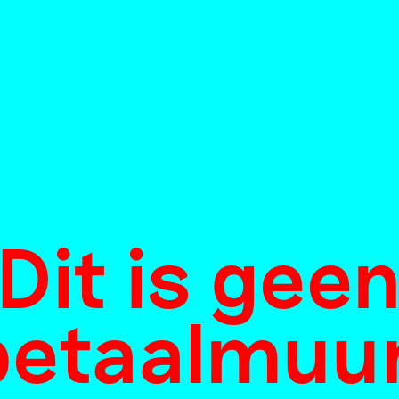
Dit is gee
betaalmuur
temde heme