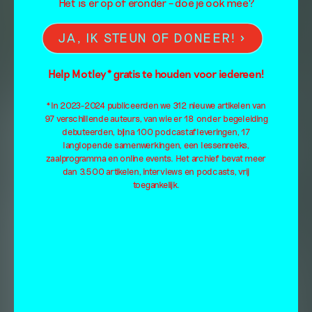
Het is er op of eronder – doe je ook mee?
JA, IK STEUN OF DONEER!
Help Motley* gratis te houden voor iedereen!
*In 2023-2024 publiceerden we 312 nieuwe artikelen van
97 verschillende auteurs, van wie er 18 onder begeleiding
debuteerden, bijna 100 podcastafleveringen, 17
langlopende samenwerkingen, een lessenreeks,
zaalprogramma en online events. Het archief bevat meer
dan 3.500 artikelen, interviews en podcasts, vrij
toegankelijk.