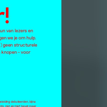
!
eun van lezers en
gen we je om hulp.
) geen structurele
en knopen – voor
eleiding debuteerden, bijna
ts. Het archief bevat meer