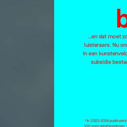
…en dat moet zo 
luisteraars. Nu o
In een kunstenvel
subsidie bestaa
*In 2023-2024 publiceerden
100 podcastafleveringen, 