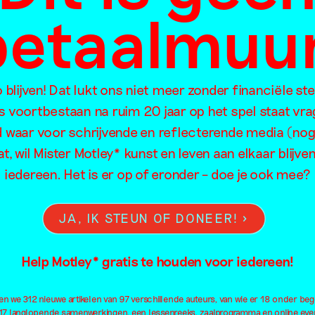
KUNST
betaalmuur
IS LANG:
blijven! Dat lukt ons niet meer zonder financiële st
Giny Vos
ns voortbestaan na ruim 20 jaar op het spel staat vra
d waar voor schrijvende en reflecterende media (nog
t, wil Mister Motley* kunst en leven aan elkaar blijv
iedereen. Het is er op of eronder – doe je ook mee?
JA, IK STEUN OF DONEER!
Help Motley* gratis te houden voor iedereen!
 we 312 nieuwe artikelen van 97 verschillende auteurs, van wie er 18 onder beg
17 langlopende samenwerkingen, een lessenreeks, zaalprogramma en online even