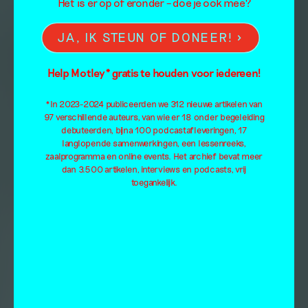
Het is er op of eronder – doe je ook mee?
JA, IK STEUN OF DONEER!
Help Motley* gratis te houden voor iedereen!
*In 2023-2024 publiceerden we 312 nieuwe artikelen van
97 verschillende auteurs, van wie er 18 onder begeleiding
debuteerden, bijna 100 podcastafleveringen, 17
langlopende samenwerkingen, een lessenreeks,
zaalprogramma en online events. Het archief bevat meer
dan 3.500 artikelen, interviews en podcasts, vrij
toegankelijk.