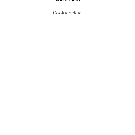
dat blijft terugkeren in zijn werk.
Cookiebeleid