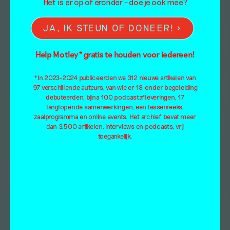
Het is er op of eronder – doe je ook mee?
JA, IK STEUN OF DONEER!
Help Motley* gratis te houden voor iedereen!
*In 2023-2024 publiceerden we 312 nieuwe artikelen van
97 verschillende auteurs, van wie er 18 onder begeleiding
debuteerden, bijna 100 podcastafleveringen, 17
langlopende samenwerkingen, een lessenreeks,
zaalprogramma en online events. Het archief bevat meer
dan 3.500 artikelen, interviews en podcasts, vrij
toegankelijk.