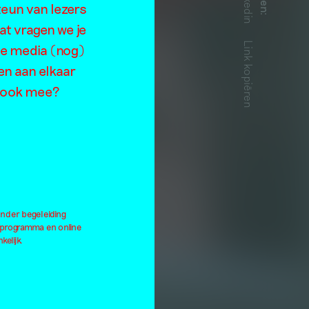
Linkedin
teun van lezers
:
ng
at vragen we je
Link kopiëren
de media (nog)
en aan elkaar
je ook mee?
onder begeleiding
lprogramma en online
kelijk.