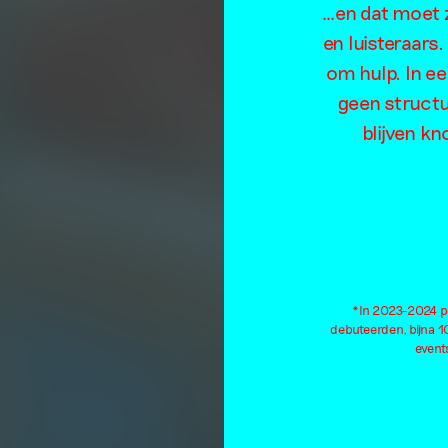
…en dat moet z
p
en luisteraars
om hulp. In e
geen structu
blijven kn
*In 2023-2024 pu
debuteerden, bijna 
events