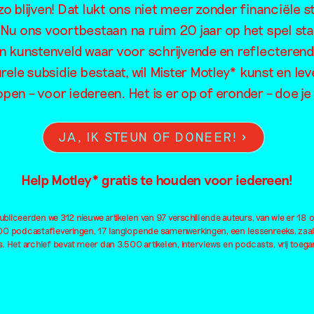
o blijven! Dat lukt ons niet meer zonder financiële s
laatsbepali
. Nu ons voortbestaan na ruim 20 jaar op het spel sta
en kunstenveld waar voor schrijvende en reflecteren
rele subsidie bestaat, wil Mister Motley* kunst en lev
en controle
open – voor iedereen. Het is er op of eronder – doe 
JA, IK STEUN OF DONEER!
Help Motley* gratis te houden voor iedereen!
bliceerden we 312 nieuwe artikelen van 97 verschillende auteurs, van wie er 18 
100 podcastafleveringen, 17 langlopende samenwerkingen, een lessenreeks, zaa
. Het archief bevat meer dan 3.500 artikelen, interviews en podcasts, vrij toegan